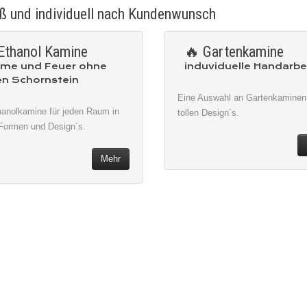
aß und individuell nach Kundenwunsch
Ethanol Kamine
🔥 Gartenkamine
me und Feuer ohne
induviduelle Handarbe
en Schornstein
Eine Auswahl an Gartenkaminen
hanolkamine für jeden Raum in
tollen Design´s.
 Formen und Design´s.
Mehr