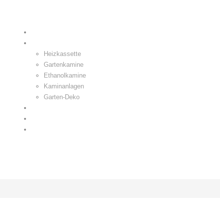
 99 16 950
Willkommen
Produkte
Heizkassette
Gartenkamine
Ethanolkamine
Kaminanlagen
Garten-Deko
Kontakt
das Unternehmen
Impr.