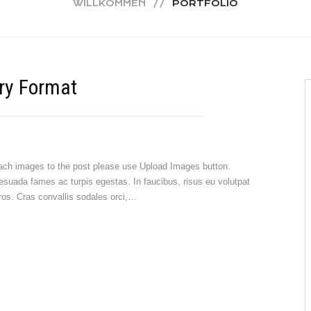
WILLKOMMEN
PORTFOLIO
ry Format
ttach images to the post please use Upload Images button.
esuada fames ac turpis egestas. In faucibus, risus eu volutpat
 eros. Cras convallis sodales orci,…