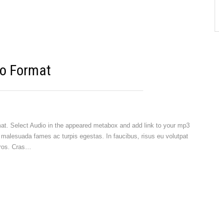
o Format
rmat. Select Audio in the appeared metabox and add link to your mp3
et malesuada fames ac turpis egestas. In faucibus, risus eu volutpat
 eros. Cras…